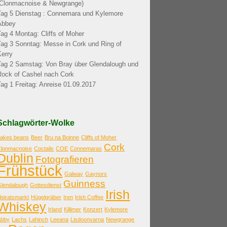
(Clonmacnoise & Newgrange)
Tag 5 Dienstag : Connemara und Kylemore
Abbey
Tag 4 Montag: Cliffs of Moher
Tag 3 Sonntag: Messe in Cork und Ring of
Kerry
Tag 2 Samstag: Von Bray über Glendalough und
Rock of Cashel nach Cork
Tag 1 Freitag: Anreise 01.09.2017
Schlagwörter-Wolke
bakes beans
Beer
Bru na Boinne
Cliffs of Moher
Cork
Clonmacnoise
Coctails
COE
Connemaras
Dublin
Fotografieren
Frühstück
Galway
Gaynors
Guinness
Glendalough
Gottesdienst
Irish
eiratsmarkt
Hügelgräber
Iren
Irish Coffee
Whiskey
Irland
Killimer
Konzert
Kylemore
Abby
Lachs
Lahinch
Leeana
Lisdoonvarna
Newgrange