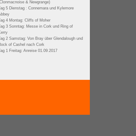
(Clonmacnoise & Newgrange)
Tag 5 Dienstag : Connemara und Kylemore
Abbey
Tag 4 Montag: Cliffs of Moher
Tag 3 Sonntag: Messe in Cork und Ring of
Kerry
Tag 2 Samstag: Von Bray über Glendalough und
Rock of Cashel nach Cork
Tag 1 Freitag: Anreise 01.09.2017