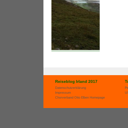
Reiseblog Irland 2017
T
Datenschutzerklärung
P
Impressum
U
Chorverband Otto Elben Homepage