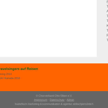
ravelsingers auf Reisen
eking 2014
SA / Kanada 2016
© Chorverband Otto Elben e.V.
Impressum
-
Datenschutz
-
Admin
buetefisch marketing & kommunikation
&
agentur einfachpersönlich