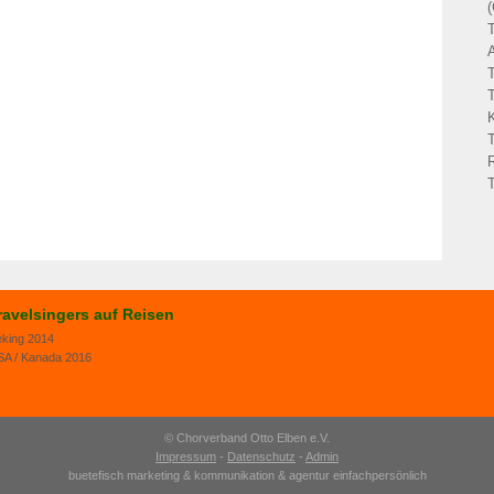
ravelsingers auf Reisen
eking 2014
SA / Kanada 2016
© Chorverband Otto Elben e.V.
Impressum
-
Datenschutz
-
Admin
buetefisch marketing & kommunikation
&
agentur einfachpersönlich