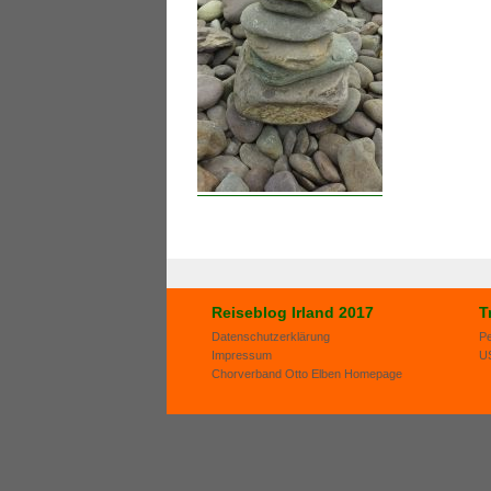
Reiseblog Irland 2017
T
Datenschutzerklärung
P
Impressum
U
Chorverband Otto Elben Homepage