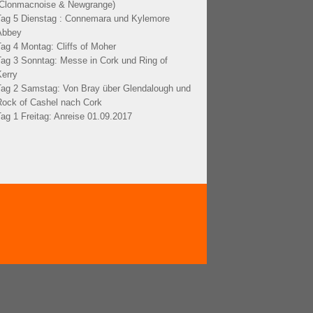
(Clonmacnoise & Newgrange)
Tag 5 Dienstag : Connemara und Kylemore
Abbey
Tag 4 Montag: Cliffs of Moher
Tag 3 Sonntag: Messe in Cork und Ring of
Kerry
Tag 2 Samstag: Von Bray über Glendalough und
Rock of Cashel nach Cork
Tag 1 Freitag: Anreise 01.09.2017